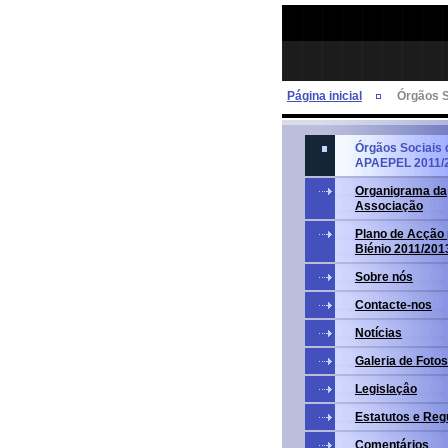
Página inicial
Órgãos 
Órgãos Sociais 
APAEPEL 2011/
Organigrama da
Associação
Plano de Acção 
Biénio 2011/201
Sobre nós
Contacte-nos
Notícias
Galeria de Fotos
Legislaçâo
Estatutos e Re
Comentários