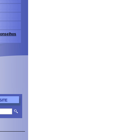
onselhos
SITE