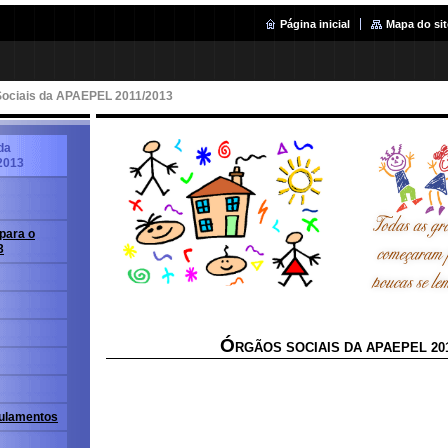
Página inicial
Mapa do sit
Sociais da APAEPEL 2011/2013
da
2013
para o
3
Ó
RGÃOS SOCIAIS DA APAEPEL 201
gulamentos