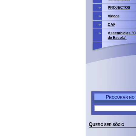
PROJECTOS
Videos
CAF
Assembleias "C
de Escola"
P
ROCURAR NO 
Q
UERO SER SÓCIO