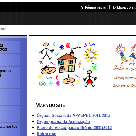
Página inicial
Mapa do sit
site
da
2013
para o
3
M
APA DO SITE
Órgãos Sociais da APAEPEL 2011/2013
Organigrama da Associação
gulamentos
Plano de Acção para o Biénio 2011/2013
Sobre nós