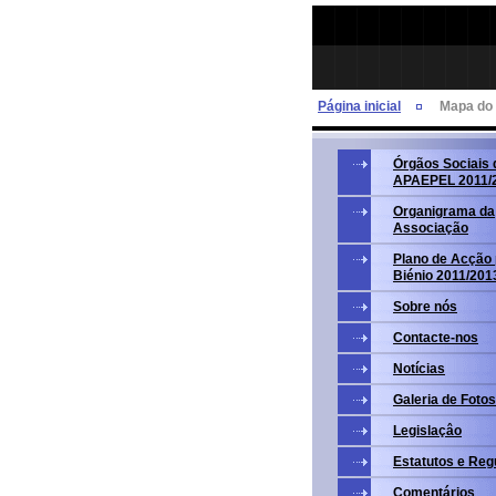
Página inicial
Mapa do 
Órgãos Sociais 
APAEPEL 2011/
Organigrama da
Associação
Plano de Acção 
Biénio 2011/201
Sobre nós
Contacte-nos
Notícias
Galeria de Fotos
Legislaçâo
Estatutos e Re
Comentários