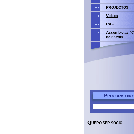
PROJECTOS
Videos
CAF
Assembleias "C
de Escola"
P
ROCURAR NO 
Q
UERO SER SÓCIO