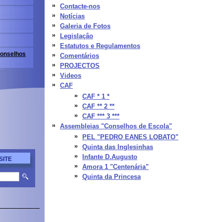
Contacte-nos
Notícias
Galeria de Fotos
Legislaçâo
Estatutos e Regulamentos
onselhos
Comentários
PROJECTOS
Videos
CAF
CAF * 1 *
CAF ** 2 **
CAF *** 3 ***
Assembleias "Conselhos de Escola"
PEL "PEDRO EANES LOBATO"
Quinta das Inglesinhas
Infante D.Augusto
SITE
Amora 1 "Centenária"
Quinta da Princesa